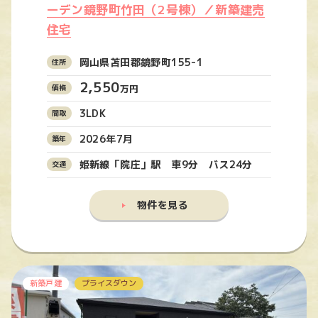
ーデン鏡野町竹田（2号棟）／新築建売
住宅
岡山県苫田郡鏡野町155-1
2,550
万円
3LDK
2026年7月
姫新線「院庄」駅 車9分 バス24分
物件を見る
新築戸建
プライスダウン