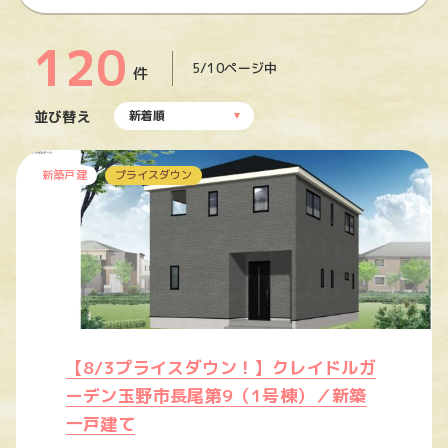
120
5/10ページ中
件
並び替え
新着順
新築戸建
プライスダウン
【8/3プライスダウン！】クレイドルガ
ーデン玉野市長尾第9（1号棟）／新築
一戸建て