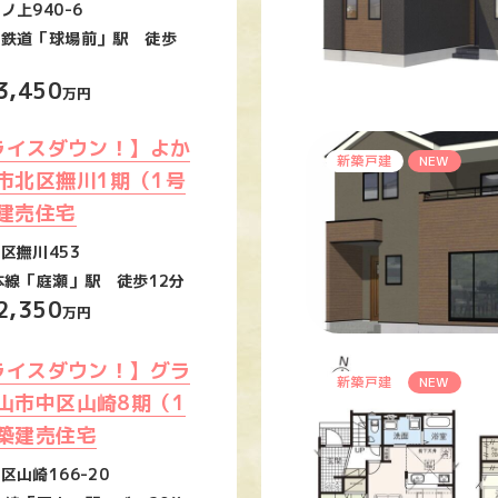
ノ上940-6
海鉄道「球場前」駅 徒歩
3,450
万円
プライスダウン！】よか
新築戸建
NEW
市北区撫川1期（1号
建売住宅
区撫川453
本線「庭瀬」駅 徒歩12分
2,350
万円
プライスダウン！】グラ
新築戸建
NEW
山市中区山崎8期（1
築建売住宅
区山崎166-20