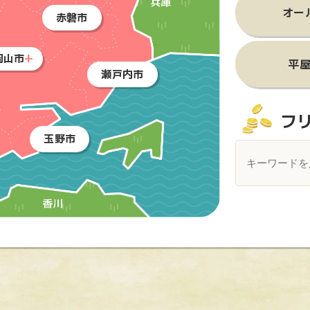
オー
赤磐市
岡山市
平
瀬戸内市
フ
玉野市