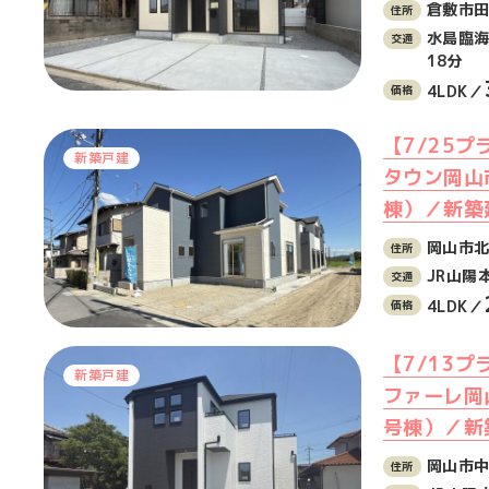
倉敷市田
水島臨
18分
4LDK／
【7/25
新築戸建
タウン岡山
棟）／新築
岡山市北
JR山陽
4LDK／
【7/13
新築戸建
ファーレ岡
号棟）／新
岡山市中