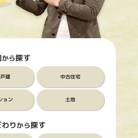
別
探す
から
築戸建
中古住宅
ション
土地
だわり
探す
から