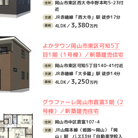
岡山市東区西大寺中野本町5-23付
近
JR赤穂線「西大寺」駅 徒歩17分
3,380
4LDK／
万円
よかタウン岡山市東区可知5丁
目1期（1号棟）／新築建売住宅
岡山市東区可知5丁目140-41付近
JR赤穂線「大多羅」駅 徒歩14分
3,250
4LDK／
万円
グラファーレ岡山市倉富3期（2
号棟）／新築建売住宅
岡山市中区倉富107-4
JR山陽本線（姫路〜岡山）「岡
山」駅 バス33分「自動車学校入