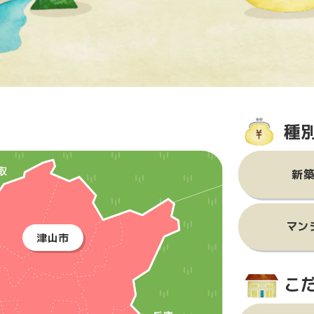
種
新
マン
津山市
こ