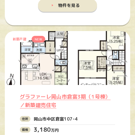
物件を見る
新築戸建
NEW
グラファーレ岡山市倉富3期（1号棟）
／新築建売住宅
岡山市中区倉富107-4
3,180
万円