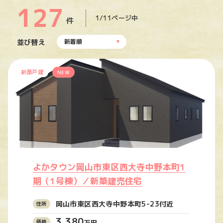
127
1/11ページ中
件
並び替え
新着順
新築戸建
NEW
よかタウン岡山市東区西大寺中野本町1
期（1号棟）／新築建売住宅
岡山市東区西大寺中野本町5-23付近
3,380
万円