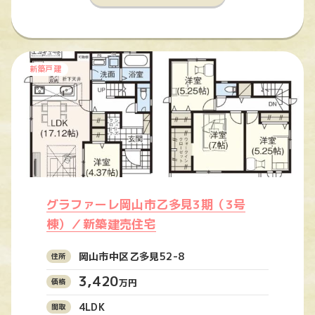
新築戸建
グラファーレ岡山市乙多見3期（3号
棟）／新築建売住宅
岡山市中区乙多見52-8
3,420
万円
4LDK