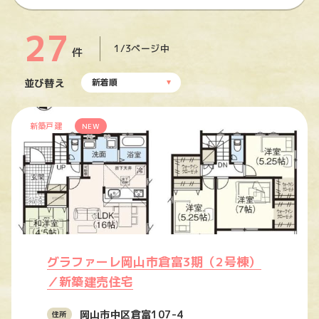
27
1/3ページ中
件
並び替え
新着順
新築戸建
NEW
グラファーレ岡山市倉富3期（2号棟）
／新築建売住宅
岡山市中区倉富107-4