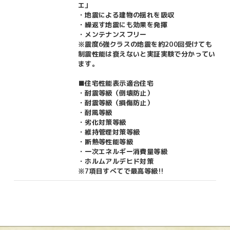
エ」
・地震による建物の揺れを吸収
・繰返す地震にも効果を発揮
・メンテナンスフリー
※震度6強クラスの地震を約200回受けても
制震性能は衰えないと実証実験で分かってい
ます。
■住宅性能表示適合住宅
・耐震等級（倒壊防止）
・耐震等級（損傷防止）
・耐風等級
・劣化対策等級
・維持管理対策等級
・断熱等性能等級
・一次エネルギー消費量等級
・ホルムアルデヒド対策
※7項目すべてで最高等級!!