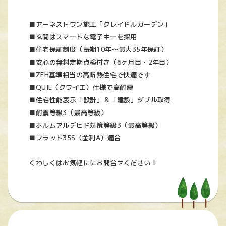
■アーネストワン施工「クレイドルガーデン」
■玄関はスマートな電子キーを採用
■住宅保証制度（長期10年～最大35年保証）
■安心の無料定期点検付き（6ヶ月目・2年目）
■ZEH基準相当の高断熱住宅で快適です
■QUIE（クワイエ）仕様で高耐震
■住宅性能表示「設計」＆「建設」ダブル取得
■耐震等級3（最高等級）
■ホルムアルデヒド対策等級3（最高等級）
■フラット35S（金利A）適合
くわしくはお気軽ににお問合せください！