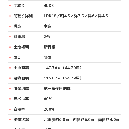
間取り
4LDK
間取り詳細
LDK18／和4.5／洋7.5／洋6／洋4.5
構造
木造
駐車場
2台
土地権利
所有権
地目
宅地
土地面積
147.76㎡（44.70坪）
建物面積
115.02㎡（34.79坪）
用途地域
第一種住居地域
建ぺい率
60％
容積率
200％
接道状況
北東側約6.0ｍ・西側約6.0m・南側約4.0m