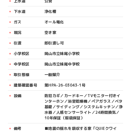
上水道
公営
下水道
浄化槽
ガス
オール電化
現況
空き家
引渡
即引渡し可
小学校区
岡山市立妹尾小学校
中学校区
岡山市立妹尾中学校
取引態様
一般媒介
建築確認番号
第HPA-26-03043-1号
設備
防犯カギ／カードキー／TVモニター付きイ
ンターホン／浴室乾燥機／ペアガラス／ベタ
基礎／サイディング／システムキッチン／浄
水器／人感センサーライト／24時間換気／
10年保証（瑕疵保証）
備考
■地震の揺れを吸収する家「QUIEクワイ