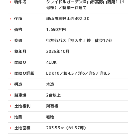
物件名
クレイドルガーデン津山市高野山西第1（1
号棟）／新築一戸建て
住所
津山市高野山西492-30
価格
1,650万円
交通
行方行バス「押入中」停 徒歩17分
築年月
2025年10月
間取り
4LDK
間取り詳細
LDK16／和4.5／洋6／洋5／洋8.5
構造
木造
駐車場
2台以上
土地権利
所有権
地目
宅地
土地面積
203.53㎡（61.57坪）