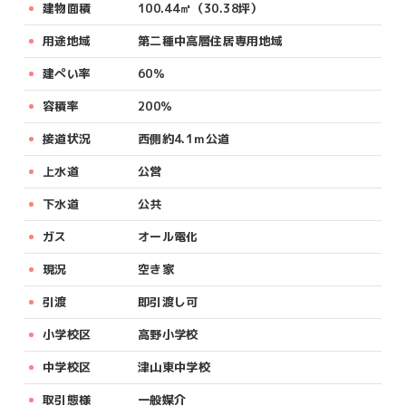
建物面積
100.44㎡（30.38坪）
用途地域
第二種中高層住居専用地域
建ぺい率
60％
容積率
200％
接道状況
西側約4.1ｍ公道
上水道
公営
下水道
公共
ガス
オール電化
現況
空き家
引渡
即引渡し可
小学校区
高野小学校
中学校区
津山東中学校
取引態様
一般媒介