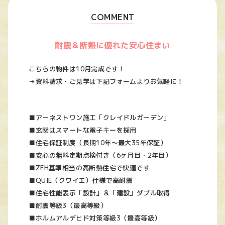
COMMENT
耐震＆断熱に優れた安心住まい
こちらの物件は10月完成です！
→資料請求・ご見学は下記フォームよりお気軽に！
■アーネストワン施工「クレイドルガーデン」
■玄関はスマートな電子キーを採用
■住宅保証制度（長期10年～最大35年保証）
■安心の無料定期点検付き（6ヶ月目・2年目）
■ZEH基準相当の高断熱住宅で快適です
■QUIE（クワイエ）仕様で高耐震
■住宅性能表示「設計」＆「建設」ダブル取得
■耐震等級3（最高等級）
■ホルムアルデヒド対策等級3（最高等級）