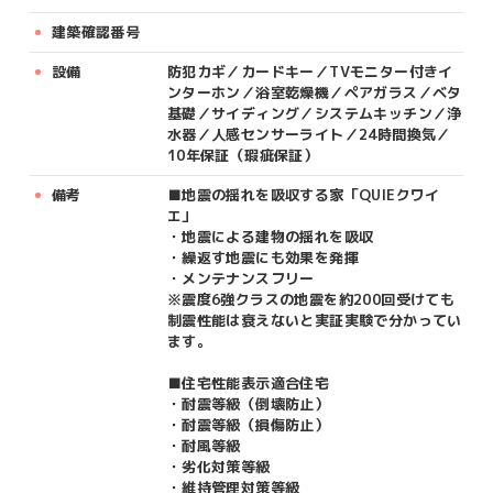
建築確認番号
設備
防犯カギ／カードキー／TVモニター付きイ
ンターホン／浴室乾燥機／ペアガラス／ベタ
基礎／サイディング／システムキッチン／浄
水器／人感センサーライト／24時間換気／
10年保証（瑕疵保証）
備考
■地震の揺れを吸収する家「QUIEクワイ
エ」
・地震による建物の揺れを吸収
・繰返す地震にも効果を発揮
・メンテナンスフリー
※震度6強クラスの地震を約200回受けても
制震性能は衰えないと実証実験で分かってい
ます。
■住宅性能表示適合住宅
・耐震等級（倒壊防止）
・耐震等級（損傷防止）
・耐風等級
・劣化対策等級
・維持管理対策等級